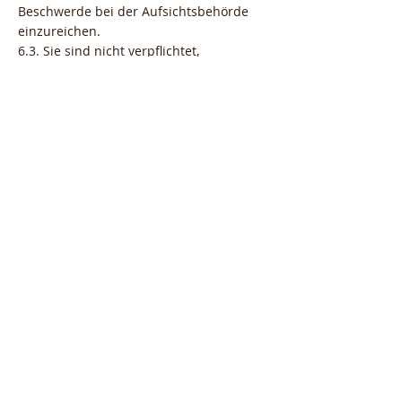
Beschwerde bei der Aufsichtsbehörde
einzureichen.
6.3. Sie sind nicht verpflichtet,
personenbezogene Daten
bereitzustellen. Die Bereitstellung Ihrer
personenbezogenen Daten ist jedoch
eine notwendige Voraussetzung für den
Abschluss und die Erfüllung des
Vertrags, und ohne die Bereitstellung
Ihrer personenbezogenen Daten ist es
nicht möglich, den Vertrag abzuschließen
oder seitens des Verantwortlichen zu
erfüllen.
DATENSICHERUNGSBED
INGUNGEN
Der Verwalter erklärt, dass er alle
geeigneten technischen und
organisatorischen Maßnahmen zum